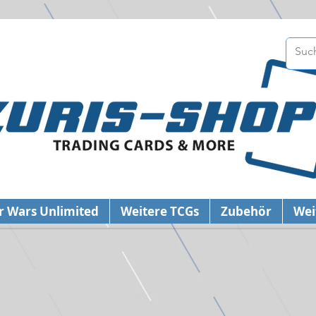
r Wars Unlimited
Weitere TCGs
Zubehör
Wei