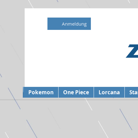
Anmeldung
Pokemon
One Piece
Lorcana
Sta