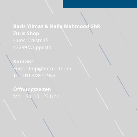
Baris Yilmaz & Naila Mahmood GbR
Zuris-Shop
Hunsrückstr.15
42289 Wuppertal
Kontakt
Zuris-shop@hotmail.com
Tel.:
0163/8911949
Öffnungszeiten
Mo. - Sa. 10 - 23 Uhr