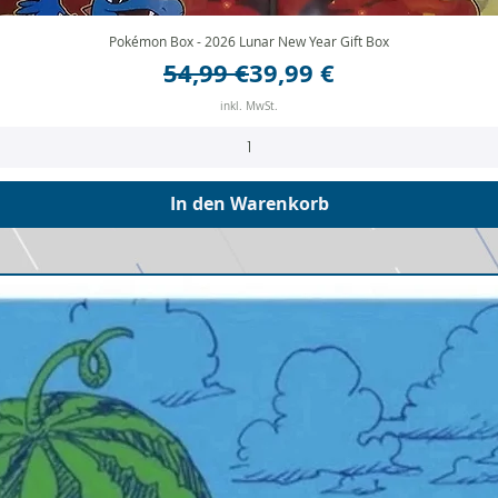
Pokémon Box - 2026 Lunar New Year Gift Box
Schnellansicht
Standardpreis
Sale-Preis
54,99 €
39,99 €
inkl. MwSt.
In den Warenkorb