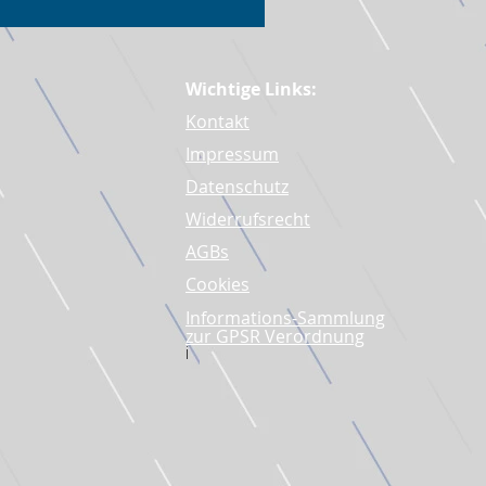
Wichtige Links:
Kontakt
Impressum
Datenschutz
Widerrufsrecht
AGBs
Cookies
Informations-Sammlung
zur GPSR Verordnung
i​