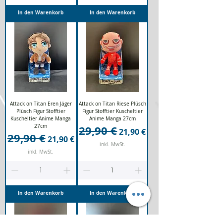
In den Warenkorb
In den Warenkorb
Attack on Titan Eren Jäger
Attack on Titan Riese Plüsch
Plüsch Figur Stofftier
Figur Stofftier Kuscheltier
Kuscheltier Anime Manga
Anime Manga 27cm
27cm
29,90 €
Standardpreis
Sale-Preis
21,90 €
29,90 €
Standardpreis
Sale-Preis
21,90 €
inkl. MwSt.
inkl. MwSt.
In den Warenkorb
In den Warenkorb