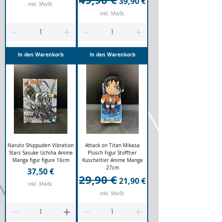
39,90 €
inkl. MwSt.
inkl. MwSt.
In den Warenkorb
In den Warenkorb
Naruto Shippuden Vibration
Attack on Titan Mikasa
Stars Sasuke Uchiha Anime
Plüsch Figur Stofftier
Manga figur figure 16cm
Kuscheltier Anime Manga
27cm
Preis
37,50 €
29,90 €
Standardpreis
Sale-Preis
21,90 €
inkl. MwSt.
inkl. MwSt.