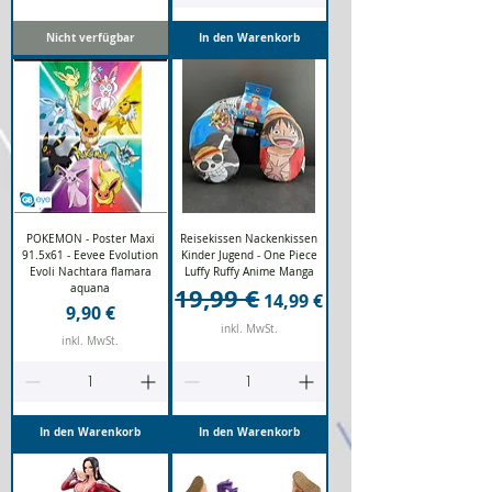
Nicht verfügbar
In den Warenkorb
POKEMON - Poster Maxi
Reisekissen Nackenkissen
91.5x61 - Eevee Evolution
Kinder Jugend - One Piece
Evoli Nachtara flamara
Luffy Ruffy Anime Manga
aquana
19,99 €
Standardpreis
Sale-Preis
14,99 €
Preis
9,90 €
inkl. MwSt.
inkl. MwSt.
In den Warenkorb
In den Warenkorb