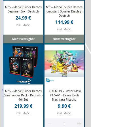
MtG - Marvel Super Heroes
MtG - Marvel Super Heroes
Beginner Box - Deutsch
Jumpstart Booster Display -
Deutsch
Preis
24,99 €
Preis
114,99 €
inkl. MwSt.
inkl. MwSt.
Nicht verfügbar
Nicht verfügbar
MtG - Marvel Super Heroes
POKEMON - Poster Maxi
Commander Deck - Deutsch -
91.5x61 - Eevee Evoli
4er Set
Nachtara Pikachu
Preis
Preis
219,99 €
9,90 €
inkl. MwSt.
inkl. MwSt.