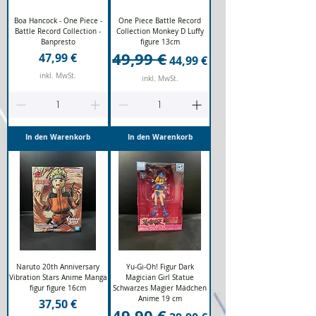
Boa Hancock - One Piece -
One Piece Battle Record
Battle Record Collection -
Collection Monkey D Luffy
Banpresto
figure 13cm
49,99 €
Preis
Standardpreis
Sale-Preis
47,99 €
44,99 €
inkl. MwSt.
inkl. MwSt.
In den Warenkorb
In den Warenkorb
Naruto 20th Anniversary
Yu-Gi-Oh! Figur Dark
Vibration Stars Anime Manga
Magician Girl Statue
figur figure 16cm
Schwarzes Magier Mädchen
Anime 19 cm
Preis
37,50 €
49,90 €
Standardpreis
Sale-Preis