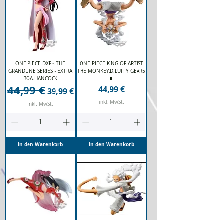
ONE PIECE DXF～THE
ONE PIECE KING OF ARTIST
GRANDLINE SERIES～EXTRA
THE MONKEY.D.LUFFY GEAR5
BOA.HANCOCK
Ⅱ
44,99 €
Standardpreis
Sale-Preis
Preis
44,99 €
39,99 €
inkl. MwSt.
inkl. MwSt.
In den Warenkorb
In den Warenkorb