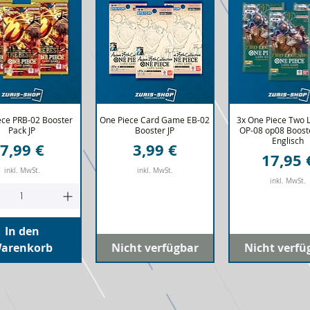
ece PRB-02 Booster
hnellansicht
One Piece Card Game EB-02
Schnellansicht
3x One Piece Two 
Schnellansi
Pack JP
Booster JP
OP-08 op08 Boost
Englisch
Preis
Preis
7,99 €
3,99 €
Preis
17,95 
inkl. MwSt.
inkl. MwSt.
inkl. MwSt.
In den
arenkorb
Nicht verfügbar
Nicht verfü