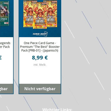
Legends
cht
One Piece Card Game -
Schnellansicht
er Pack
Premium "The Best" Booster
Pack [PRB-01] - (Japanisch)
Preis
€
8,99 €
inkl. MwSt.
gbar
Nicht verfügbar
Wichtige Links: