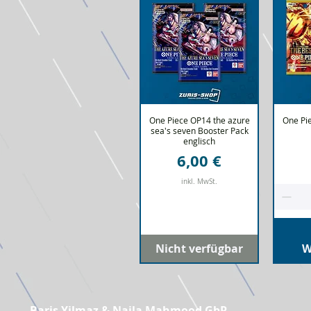
One Piece OP14 the azure
Schnellansicht
One Pi
Sc
sea's seven Booster Pack
englisch
Preis
6,00 €
inkl. MwSt.
Nicht verfügbar
W
Baris Yilmaz & Naila Mahmood GbR