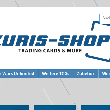
r Wars Unlimited
Weitere TCGs
Zubehör
Wei