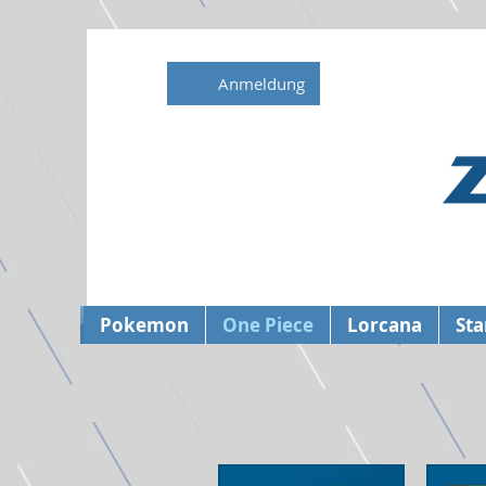
Anmeldung
Pokemon
One Piece
Lorcana
Sta