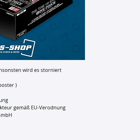
nsonsten wird es storniert
ooster )
ung
sakteur gemäß EU-Verodnung
 GmbH