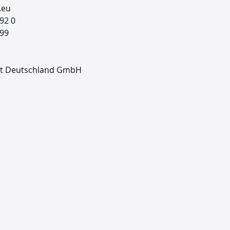
.eu
92 0
299
t Deutschland GmbH