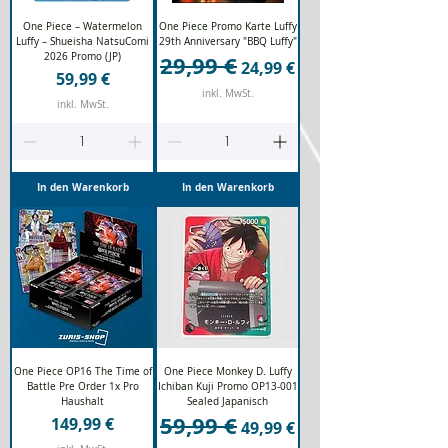
One Piece – Watermelon
One Piece Promo Karte Luffy
Luffy – Shueisha NatsuComi
29th Anniversary "BBQ Luffy"
2026 Promo (JP)
29,99 €
Standardpreis
Sale-Preis
24,99 €
Preis
59,99 €
inkl. MwSt.
inkl. MwSt.
In den Warenkorb
In den Warenkorb
One Piece OP16 The Time of
One Piece Monkey D. Luffy
Battle Pre Order 1x Pro
Ichiban Kuji Promo OP13-001
Haushalt
Sealed Japanisch
59,99 €
Preis
Standardpreis
Sale-Preis
149,99 €
49,99 €