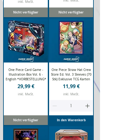
inkl. MwSt.
inkl. MwSt.
Nicht verfügbar
Nicht verfügbar
One Piece Card Game -
One Piece Straw Hat Crew
Illustration Box Vol. 6 -
Store Ed. Vol. 3 Sleeves (70
English *VORBESTELLUNG*
Stk) Exklusive TCG Karten
Preis
Preis
29,99 €
11,99 €
inkl. MwSt.
inkl. MwSt.
Nicht verfügbar
In den Warenkorb