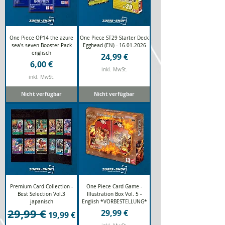
One Piece OP14 the azure
One Piece ST29 Starter Deck
sea's seven Booster Pack
Egghead (EN) - 16.01.2026
englisch
Preis
24,99 €
Preis
6,00 €
inkl. MwSt.
inkl. MwSt.
Nicht verfügbar
Nicht verfügbar
Premium Card Collection -
One Piece Card Game -
Best Selection Vol.3
Illustration Box Vol. 5 -
japanisch
English *VORBESTELLUNG*
29,99 €
Standardpreis
Sale-Preis
Preis
29,99 €
19,99 €