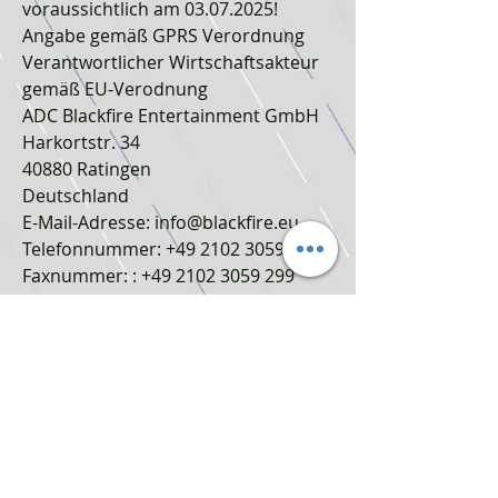
voraussichtlich am 03.07.2025!
Angabe gemäß GPRS Verordnung
Verantwortlicher Wirtschaftsakteur
gemäß EU-Verodnung
ADC Blackfire Entertainment GmbH
Harkortstr. 34
40880 Ratingen
Deutschland
E-Mail-Adresse: info@blackfire.eu
Telefonnummer: +49 2102 30592 0
Faxnummer: : +49 2102 3059 299
Hersteller
KONAMI
Konami Digital Entertainment B.V.
14-16 Sheet Street
Windsor
SL4 1BG
United Kingdom