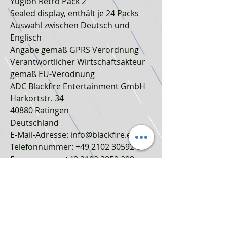
Yugioh Retro Pack 2
Sealed display, enthält je 24 Packs
Auswahl zwischen Deutsch und
Englisch
Angabe gemäß GPRS Verordnung
Verantwortlicher Wirtschaftsakteur
gemäß EU-Verodnung
ADC Blackfire Entertainment GmbH
Harkortstr. 34
40880 Ratingen
Deutschland
E-Mail-Adresse: info@blackfire.eu
Telefonnummer: +49 2102 30592 0
Faxnummer: : +49 2102 3059 299
Hersteller
KONAMI
Konami Digital Entertainment B.V.
14-16 Sheet Street