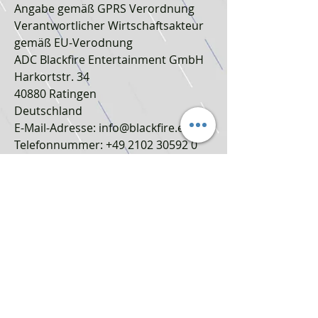
Angabe gemäß GPRS Verordnung
Verantwortlicher Wirtschaftsakteur
gemäß EU-Verodnung
ADC Blackfire Entertainment GmbH
Harkortstr. 34
40880 Ratingen
Deutschland
E-Mail-Adresse: info@blackfire.eu
Telefonnummer: +49 2102 30592 0
Faxnummer: : +49 2102 3059 299
Hersteller
BANDAI NAMCO Entertainment
Deutschland GmbH
Carl-Benz-Str. 21
60386 Frankfurt
Tel.: 069 244 49 100
E-Mail: info@bandora.de