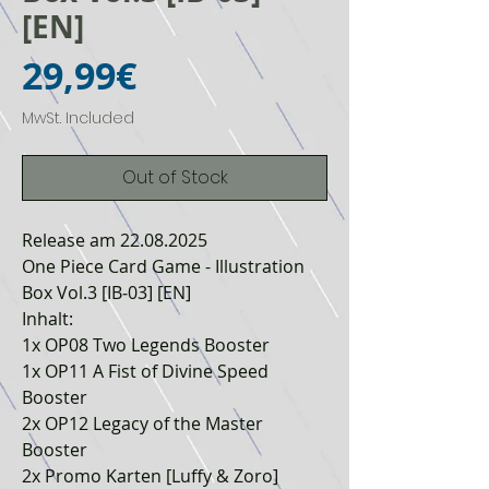
[EN]
Price
29,99€
MwSt. Included
Out of Stock
Release am 22.08.2025
One Piece Card Game - Illustration
Box Vol.3 [IB‑03] [EN]
Inhalt:
1x OP08 Two Legends Booster
1x OP11 A Fist of Divine Speed
Booster
2x OP12 Legacy of the Master
Booster
2x Promo Karten [Luffy & Zoro]