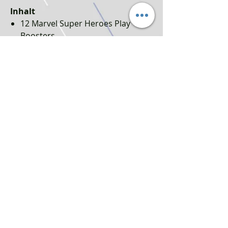
Inhalt
12 Marvel Super Heroes Play
Boosters
Je Play Booster: 14 Magic Karten
1 Marvel Super Heroes Collector
Booster
Je Collector Booster: 15 Magic
Karten
1 Art Card oder traditionelle Foil
doppelseitige Token-Karte
Headliner Mythic Rare Karte in
<1% der Booster möglich
Kartenverteilung und Seltenheiten
können variieren
90 Landkarten
Achtung! Nicht geeignet für Kinder
unter drei Jahren aufgrund von