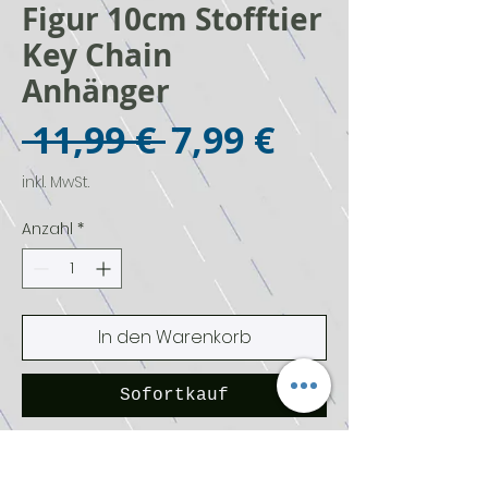
Figur 10cm Stofftier
Key Chain
Anhänger
Standardpreis
Sale-
 11,99 € 
7,99 €
Preis
inkl. MwSt.
Anzahl
*
In den Warenkorb
Sofortkauf
Ladybug miraculous Plüsch
Anhänger