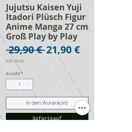
Jujutsu Kaisen Yuji
Itadori Plüsch Figur
Anime Manga 27 cm
Groß Play by Play
Standardpreis
Sale-
 29,90 € 
21,90 €
Preis
inkl. MwSt.
Anzahl
*
In den Warenkorb
Sofortkauf