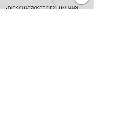
▪DIE SCHATZKISTE DER LUMINARI
ENTHÄLT:
▪1 Aufbewahrungsbox
▪7 Kartentrenner
▪8 Booster Packs mit je 12
zusätzlichen Spielkarten
▪6 Schadensmarker-Würfel
▪1 Legendenmarker
Herstellerinformation:
Ravensburger
Robert-Bosch-Str. 1
88214 Ravensburg DE
info@ravensburger.de
https://www.ravensburger.de/de-DE
Wichtiger Hinweis
Achtung! Nicht für Kinder unter 36
Monaten geeignet.
Erstickungsgefahr wegen