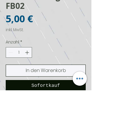
FB02
Preis
5,00 €
inkl. MwSt.
Anzahl
*
In den Warenkorb
Sofortkauf
1x booster pack Dragon Ball Fusion
World blazing aura Fb02
Englisch
Achtung! Nicht geeignet für Kinder