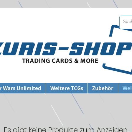
r Wars Unlimited
Weitere TCGs
Zubehör
Wei
Es gibt keine Produkte zum Anzeigen.