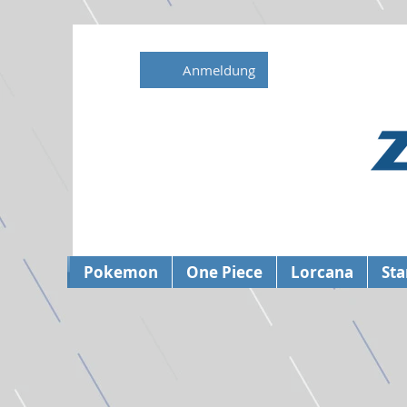
Anmeldung
Pokemon
One Piece
Lorcana
Sta