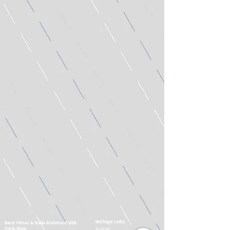
Wichtige Links:
Baris Yilmaz & Naila Mahmood GbR
Zuris-Shop
Kontakt